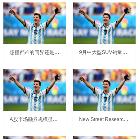
想撞都难的问界还是又撞了，辅助驾驶的过度营销该停了
9月中大型SUV销量榜单变化大 零跑C16排名第四 普拉多没进前十
A股市场融券规模显著下降至106.44亿元 为四年多来最低
New Street Research：AI基础设施需求没有放缓迹象