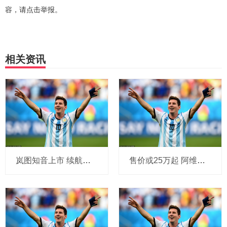
容，请点击举报。
相关资讯
岚图知音上市 续航最高901km 限量价17.99万起
售价或25万起 阿维塔12增程版将10月15日开启预售 纯电续航201km