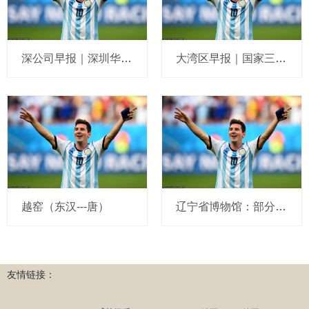
深公司早报｜深圳华强17天16板再发异常波动公告；*ST和科摘帽；传音控股财务负责人被留置立案；安车
大湾区早报｜国家三部门拟允许在深圳等地设立外商独资医院；深圳：汽车报废更新补贴力度进一步提高 补贴标
越窑（东汉---唐）
辽宁省博物馆：部分明清瓷器欣赏
友情链接：