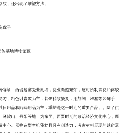
格纹，还出现了堆塑方法。
瓷虎子
然家族墓地博物馆藏
博物馆藏 西晋越窑瓷业剧增，瓷业渐趋繁荣，这时所制青瓷胎体较
均匀，釉色以青灰为主，装饰精致繁复，用刻划、堆塑等装饰手
以日用品和随葬用品为主，熏炉是这一时期的重要产品。。除了供
、马鞍山、丹阳等地，为东吴、西晋时期的政治经济文化中心，厚
费中心。器物造型生机蓬勃且具有创造力，考古材料展现的越窑器