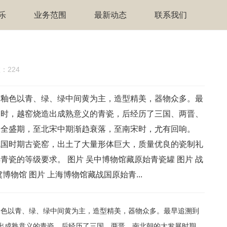
乐
业务范围
最新动态
联系我们
：224
其釉色以青、绿、绿中间黄为主，造型精美，器物众多。最
汉时，越窑烧造出成熟意义的青瓷，后经历了三国、两晋、
的全盛期，至北宋中期渐趋衰落，至南宋时，尤有回响。
战国时期古瓷窑，出土了大量形体巨大，质量优良的瓷制礼
瓷的等级要求。 图片 吴中博物馆藏原始青瓷罐 图片 战
物馆 图片 上海博物馆藏战国原始青...
色以青、绿、绿中间黄为主，造型精美，器物众多。最早追溯到
出成熟意义的青瓷，后经历了三国、两晋、南北朝的大发展时期，