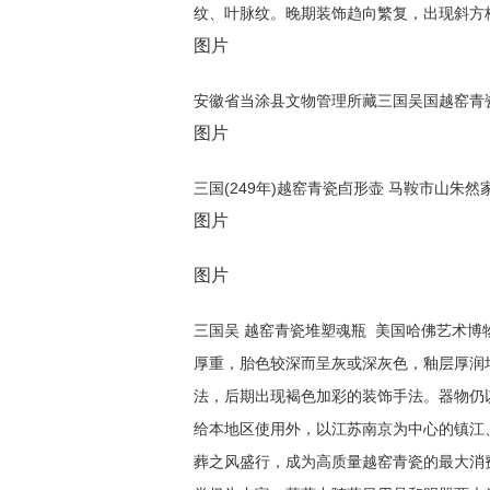
纹、叶脉纹。晚期装饰趋向繁复，出现斜方
图片
安徽省当涂县文物管理所藏三国吴国越窑青
图片
三国(249年)越窑青瓷卣形壶 马鞍市山朱
图片
图片
三国吴 越窑青瓷堆塑魂瓶 美国哈佛艺术
厚重，胎色较深而呈灰或深灰色，釉层厚润
法，后期出现褐色加彩的装饰手法。器物仍
给本地区使用外，以江苏南京为中心的镇江
葬之风盛行，成为高质量越窑青瓷的最大消