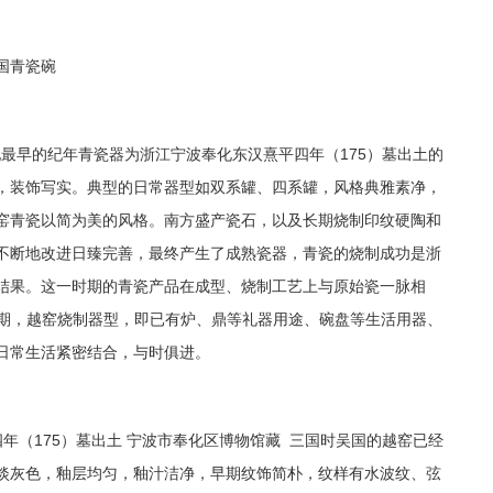
国青瓷碗
最早的纪年青瓷器为浙江宁波奉化东汉熹平四年（175）墓出土的
，装饰写实。典型的日常器型如双系罐、四系罐，风格典雅素净，
窑青瓷以简为美的风格。南方盛产瓷石，以及长期烧制印纹硬陶和
不断地改进日臻完善，最终产生了成熟瓷器，青瓷的烧制成功是浙
结果。这一时期的青瓷产品在成型、烧制工艺上与原始瓷一脉相
时期，越窑烧制器型，即已有炉、鼎等礼器用途、碗盘等生活用器、
日常生活紧密结合，与时俱进。
四年（175）墓出土 宁波市奉化区博物馆藏 三国时吴国的越窑已经
淡灰色，釉层均匀，釉汁洁净，早期纹饰简朴，纹样有水波纹、弦