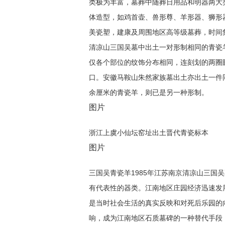
类极为丰富，墓葬中随葬日用品和明器两大
体造型，如鸡首壶、兽形尊、羊形器、狮形
美瓷塑，建康及周围地区高等级墓葬，时间
清凉山三国吴墓中出土一对形制相同的青瓷
仅各个部位的纹饰分布相同，连刻划的两圈
口。安徽马鞍山朱然家族墓出土亦出土一件
余厘米的青瓷羊，则已是另一种形制。
图片
浙江上虞小仙坛窑址出土晋代青瓷标本
图片
三国吴青瓷羊1985年江苏南京清凉山三国
有代表性的器类。江南地区庄园经济迅速发
是当时社会生活的真实反映和对死后乐园的
响，成为江南地区石质墓碑的一种替代手段