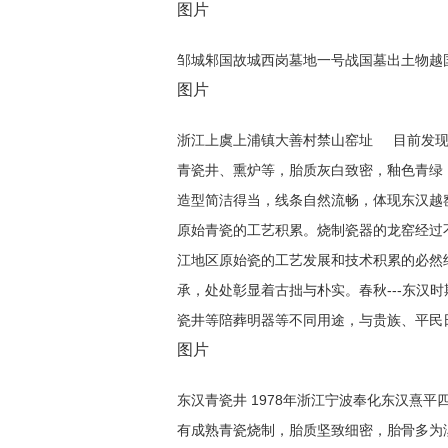
图片
邹城邾国故城西岗墓地一号战国墓出土物越
图片
浙江上虞上浦镇大善村禁山窑址 目前发现
青瓷井、熏炉等，胎质灰白致密，釉色青绿
造型简洁得当，线条自然流畅，体现东汉越
原始青瓷的工艺积累。烧制瓷器的龙窑经过
江地区原始瓷的工艺发展和技术积累的必然
承，处处彰显着古拙与朴实。春秋---东汉
瓷井等陪葬明器等不同用途，与贵族、平民
图片
东汉青瓷井 1978年浙江宁波奉化东汉熹平
有成熟青瓷烧制，胎质坚致细密，胎骨多为