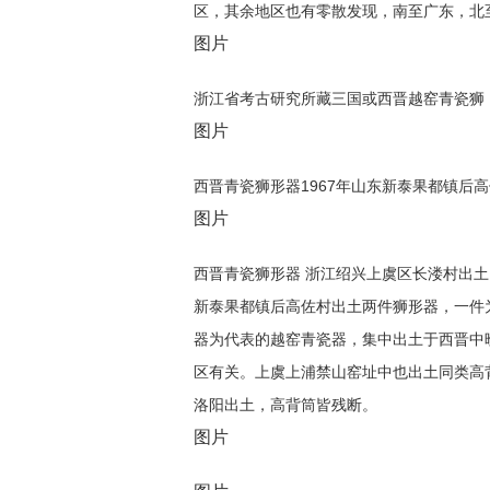
区，其余地区也有零散发现，南至广东，北
图片
浙江省考古研究所藏三国或西晋越窑青瓷狮
图片
西晋青瓷狮形器1967年山东新泰果都镇后
图片
西晋青瓷狮形器 浙江绍兴上虞区长溇村出
新泰果都镇后高佐村出土两件狮形器，一件
器为代表的越窑青瓷器，集中出土于西晋中
区有关。上虞上浦禁山窑址中也出土同类高
洛阳出土，高背筒皆残断。
图片