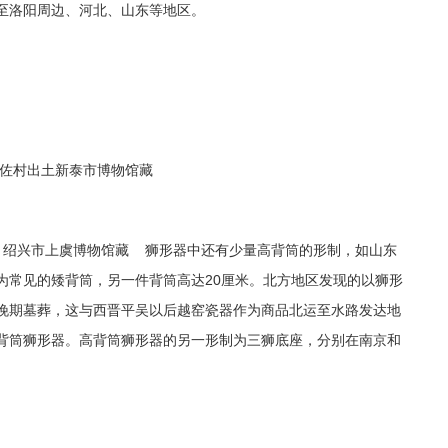
至洛阳周边、河北、山东等地区。
高佐村出土新泰市博物馆藏
土 绍兴市上虞博物馆藏 狮形器中还有少量高背筒的形制，如山东
为常见的矮背筒，另一件背筒高达20厘米。北方地区发现的以狮形
晚期墓葬，这与西晋平吴以后越窑瓷器作为商品北运至水路发达地
背筒狮形器。高背筒狮形器的另一形制为三狮底座，分别在南京和