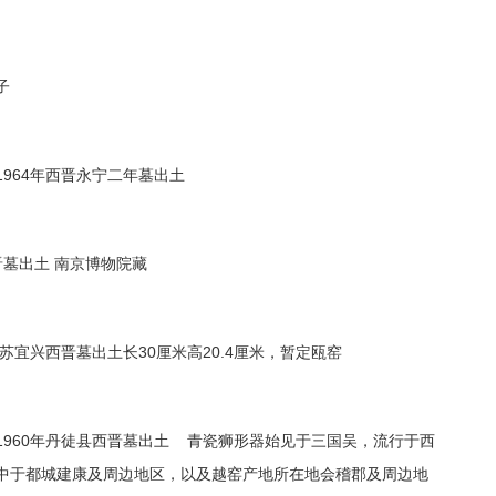
子
964年西晋永宁二年墓出土
晋墓出土 南京博物院藏
苏宜兴西晋墓出土长30厘米高20.4厘米，暂定瓯窑
1960年丹徒县西晋墓出土 青瓷狮形器始见于三国吴，流行于西
中于都城建康及周边地区，以及越窑产地所在地会稽郡及周边地