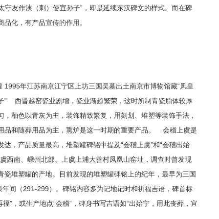
沙太守友作浃（刺）使宜孙子”，即是延续东汉碑文的样式。而在碑
商品化，有产品宣传的作用。
 1995年江苏南京江宁区上坊三国吴墓出土南京市博物馆藏“凤皇
子” 西晋越窑瓷业剧增，瓷业渐趋繁荣，这时所制青瓷胎体较厚
匀，釉色以青灰为主，装饰精致繁复，用刻划、堆塑等装饰手法，
用品和随葬用品为主，熏炉是这一时期的重要产品。 会稽上虞是
达，产品质量最高，堆塑罐碑铭中提及“会稽上虞”和“会稽出始
上虞西南、嵊州北部。上虞上浦大善村凤凰山窑址，调查时曾发现
青瓷堆塑罐的产地。目前发现的堆塑罐碑铭上的纪年，最早为三国
年间（291-299）。碑铭内容多为记地记时和祈福吉语，碑首标
“再福”，或生产地点“会稽”，碑身书写吉语如“出始宁，用此丧葬，宜