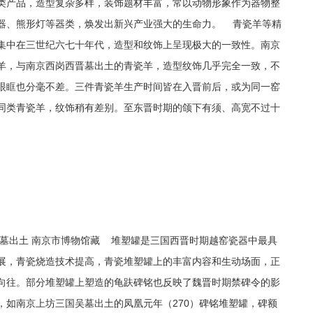
类产品，造型复杂多样，装饰题材丰富，常以动物形象作为器物整
器、熊形灯等器类，焕发出新兴产业强大的生命力。 青瓷羊等精
集中在三世纪六七十年代，造型和纹饰上呈现极大的一致性。南京
羊，与南京西岗西晋墓出土的青瓷羊，造型纹饰几乎完全一致，不
眼眶也分毫不差。三件青瓷羊生产时间皆在入晋前后，或为同一窑
同类青瓷羊，纹饰稍有差别。至东晋时期的颌下有须、高宽不过十
吴墓出土 南京市博物馆藏 堆塑罐是三国西晋时期越窑瓷器中最具
展，青瓷烧造技术提高，青瓷堆塑罐上的丰富内容和生动场面，正
向往。部分堆塑罐上塑造的龟趺碑铭也反映了魏晋时期禁碑令的影
，如南京上坊三国吴墓出土的凤凰元年（270）碑铭堆塑罐，碑额