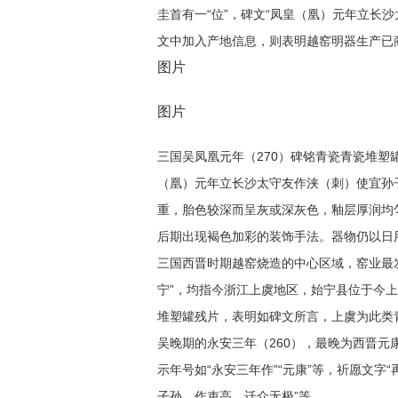
圭首有一“位”，碑文“凤皇（凰）元年立长
文中加入产地信息，则表明越窑明器生产已
图片
图片
三国吴凤凰元年（270）碑铭青瓷青瓷堆塑罐
（凰）元年立长沙太守友作浃（刺）使宜孙
重，胎色较深而呈灰或深灰色，釉层厚润均
后期出现褐色加彩的装饰手法。器物仍以日
三国西晋时期越窑烧造的中心区域，窑业最发
宁”，均指今浙江上虞地区，始宁县位于今
堆塑罐残片，表明如碑文所言，上虞为此类
吴晚期的永安三年（260），最晚为西晋元康
示年号如“永安三年作”“元康”等，祈愿文字
子孙，作吏高，迁众无极”等。