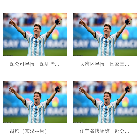
深公司早报｜深圳华强17天16板再发异常波动公告；*ST和科摘帽；传音控股财务负责人被留置立案；安车
大湾区早报｜国家三部门拟允许在深圳等地设立外商独资医院；深圳：汽车报废更新补贴力度进一步提高 补贴标
越窑（东汉---唐）
辽宁省博物馆：部分明清瓷器欣赏