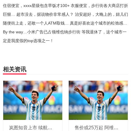
住宿便宜，xxxx星级包含早饭才100+ 衣服便宜，步行街各大商店打折
巨狠… 超市没去，据说物价非常感人？ 治安超好，大晚上的，妞儿们
随便街上走，还敢一个人ATM取钱… 真是好喜欢这个城市的松弛感…
By the way…小米广告已占领维也纳步行街 等我退休了，这个城市一
定是我度假的top选项之一！
相关资讯
岚图知音上市 续航最高901km 限量价17.99万起
售价或25万起 阿维塔12增程版将10月15日开启预售 纯电续航201km